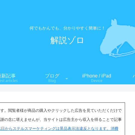
何でもかんでも、分かりやすく簡単に！
解説ゾロ
最新記事
ブログ
iPhone / iPad
est articles
Blog
Device
ます。閲覧者様が商品の購入やクリックした広告を見ていただくだけで
感謝の念に堪えませんが、当サイトは広告主から収入を得ることで記事
月1日からステルスマーケティングは景品表示法違反となります。消費