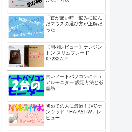
ル洗浄方法
手首が痛い時、悩みに悩ん
だマウスの選び方が正解だ
った
【開梱レビュー】ケンジン
トン スリムブレード
K72327JP
古いノートパソコンにデュ
アルモニター 設定方法と必
需品
初めての人に最適！JVCケ
ンウッド「HA-A5T-W」レ
ビュー