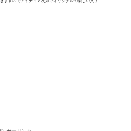
できますのでアイディア次第でオリジナルの楽しい文字で
すので一緒にやりましょ！