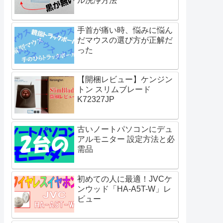
ル洗浄方法
手首が痛い時、悩みに悩ん
だマウスの選び方が正解だ
った
【開梱レビュー】ケンジン
トン スリムブレード
K72327JP
古いノートパソコンにデュ
アルモニター 設定方法と必
需品
初めての人に最適！JVCケ
ンウッド「HA-A5T-W」レ
ビュー