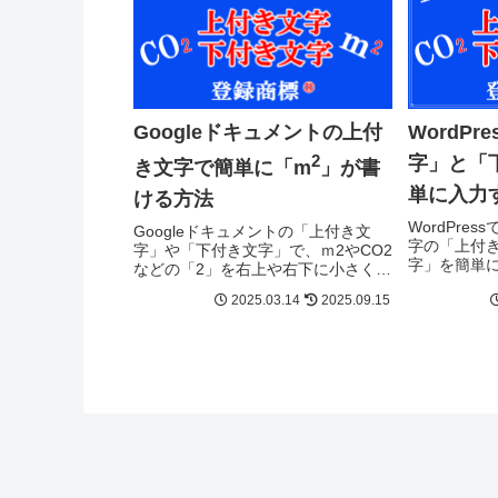
Googleドキュメントの上付
WordP
2
字」と「
き文字で簡単に「m
」が書
単に入力
ける方法
WordPre
Googleドキュメントの「上付き文
字の「上付
字」や「下付き文字」で、ｍ2やCO2
字」を簡単
などの「2」を右上や右下に小さく書
WordPre
ける方法です。もちろん、ひらがな
2025.03.14
2025.09.15
「2」CO「
や漢字も小さく表示できますのでア
示できます
イディア次第でオリジナルの楽しい
にも使える
文字での表現が可能ですので一緒に
やりましょ！