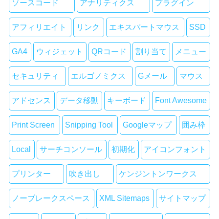
ソースコード
アナリティクス
プラグイン
アフィリエイト
リンク
エキスパートマウス
SSD
GA4
ウィジェット
QRコード
割り当て
メニュー
セキュリティ
エルゴノミクス
Gメール
マウス
アドセンス
データ移動
キーボード
Font Awesome
Print Screen
Snipping Tool
Googleマップ
囲み枠
Local
サーチコンソール
初期化
アイコンフォント
プリンター
吹き出し
ケンジントンワークス
ノーブレークスペース
XML Sitemaps
サイトマップ