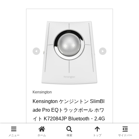
Kensington
Kensington ケンジントン SlimBl
ade Pro EQトラックボール ホワ
イト K72084JP Bluetooth・2.4G
Hzワイヤレス・有線接続対応 再
生プラスチック使用
メニュー
ホーム
検索
トップ
サイドバー