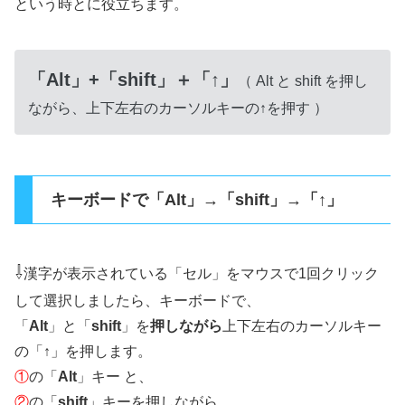
という時とに役立ちます。
「Alt」+「shift」＋「↑」
（ Alt と shift を押し
ながら、上下左右のカーソルキーの↑を押す ）
キーボードで「Alt」→「shift」→「↑」
⇩
漢字が表示されている「セル」をマウスで1回クリック
して選択しましたら、キーボードで、
「
Alt
」と「
shift
」を
押しながら
上下左右のカーソルキー
の「
↑
」を押します。
①
の「
Alt
」キー と、
②
の「
shift
」キーを押しながら、