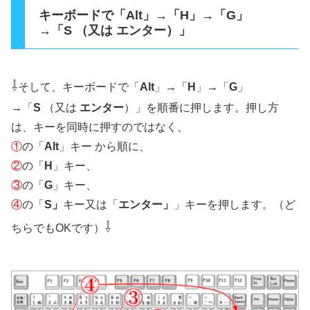
キーボードで「Alt」→「H」→「G」
→「S （又は エンター）」
⇩
そして、キーボードで「
Alt
」
→
「
H
」
→
「
G
」
→
「
S
（又は
エンター
）」を順番に押します。押し方
は、キーを同時に押すのではなく、
①
の「
Alt
」キー から順に、
②
の「
H
」キー、
③
の「
G
」キー、
④
の「
S」
キー又は「
エンター」
」キーを押します。（ど
⇩
ちらでもOKです）