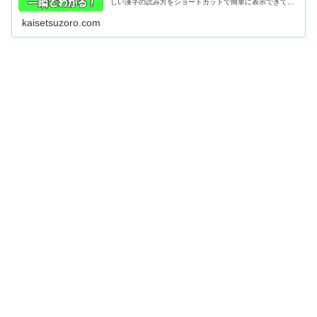
しい漢字の読み方をショートカットで簡単に表示できてし
まうツールです。今日からコピペで調べなくても一瞬でわ
かりますので、一緒にやりましょ！
kaisetsuzoro.com