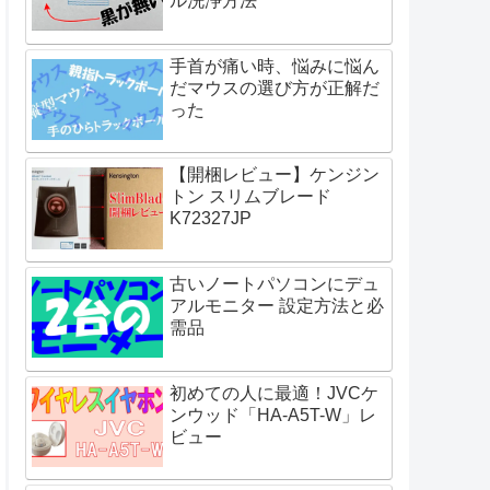
ル洗浄方法
手首が痛い時、悩みに悩ん
だマウスの選び方が正解だ
った
【開梱レビュー】ケンジン
トン スリムブレード
K72327JP
古いノートパソコンにデュ
アルモニター 設定方法と必
需品
初めての人に最適！JVCケ
ンウッド「HA-A5T-W」レ
ビュー