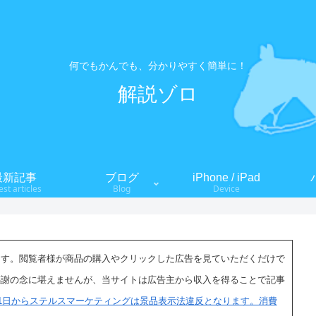
何でもかんでも、分かりやすく簡単に！
解説ゾロ
最新記事
ブログ
iPhone / iPad
est articles
Blog
Device
ます。閲覧者様が商品の購入やクリックした広告を見ていただくだけで
感謝の念に堪えませんが、当サイトは広告主から収入を得ることで記事
月1日からステルスマーケティングは景品表示法違反となります。消費