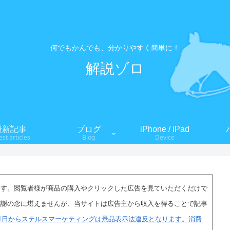
何でもかんでも、分かりやすく簡単に！
解説ゾロ
最新記事
ブログ
iPhone / iPad
est articles
Blog
Device
ます。閲覧者様が商品の購入やクリックした広告を見ていただくだけで
感謝の念に堪えませんが、当サイトは広告主から収入を得ることで記事
月1日からステルスマーケティングは景品表示法違反となります。消費