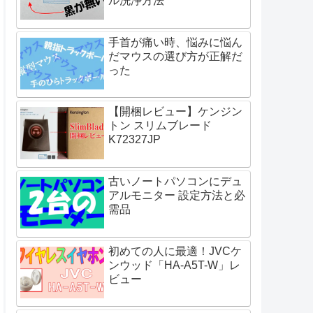
ル洗浄方法
手首が痛い時、悩みに悩ん
だマウスの選び方が正解だ
った
【開梱レビュー】ケンジン
トン スリムブレード
K72327JP
古いノートパソコンにデュ
アルモニター 設定方法と必
需品
初めての人に最適！JVCケ
ンウッド「HA-A5T-W」レ
ビュー