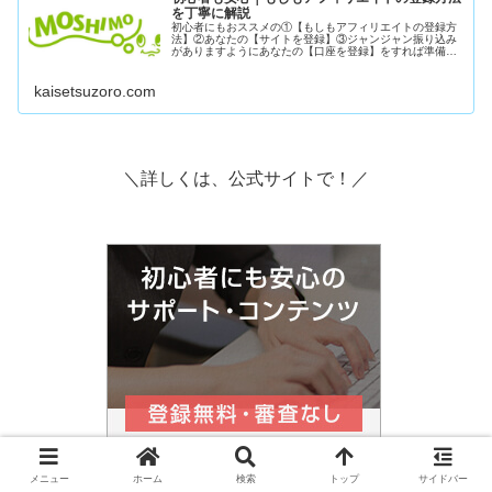
を丁寧に解説
初心者にもおススメの①【もしもアフィリエイトの登録方
法】②あなたの【サイトを登録】③ジャンジャン振り込み
がありますようにあなたの【口座を登録】をすれば準備万
端です。実際の画像を見ながら1つ1つ丁寧に解説します。
一緒にやりましょ！
kaisetsuzoro.com
＼詳しくは、公式サイトで！／
メニュー
ホーム
検索
トップ
サイドバー