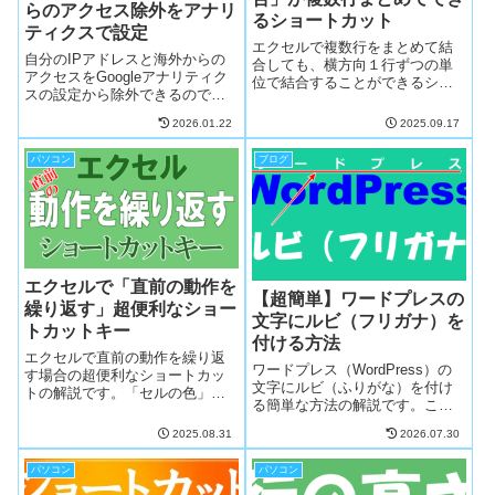
らのアクセス除外をアナリ
るショートカット
ティクスで設定
エクセルで複数行をまとめて結
自分のIPアドレスと海外からの
合しても、横方向１行ずつの単
アクセスをGoogleアナリティク
位で結合することができるショ
スの設定から除外できるので簡
ートカットの解説です。一括で
単です。IPV4とIPV6アドレスの
行単位のセルの結合がまとめて
2026.01.22
2025.09.17
調べ方から除外設定まで初心者
できますのでとても作業が捗り
の方もわかりやすいように実際
ます。とても簡単ですので、一
パソコン
ブログ
の画像を見ながら丁寧に解説し
緒に覚えちゃいましょ！
ますので安心して下さい。一緒
にやりましょ！
エクセルで「直前の動作を
【超簡単】ワードプレスの
繰り返す」超便利なショー
文字にルビ（フリガナ）を
トカットキー
付ける方法
エクセルで直前の動作を繰り返
ワードプレス（WordPress）の
す場合の超便利なショートカッ
文字にルビ（ふりがな）を付け
トの解説です。「セルの色」や
る簡単な方法の解説です。この
「行の高さ」や「罫線」などな
ルビを付ける機能はアイディア
ど、同じ動作を繰り返すにはコ
2025.08.31
2026.07.30
次第であなただけのオリジナル
レ最高です。実はこのショート
の文章を創ることもできてしま
カットキーはWordなどでも使え
パソコン
パソコン
います。画像を見ながらわかり
る優れモノなのです。とっても
やすく解説しますので、一緒に