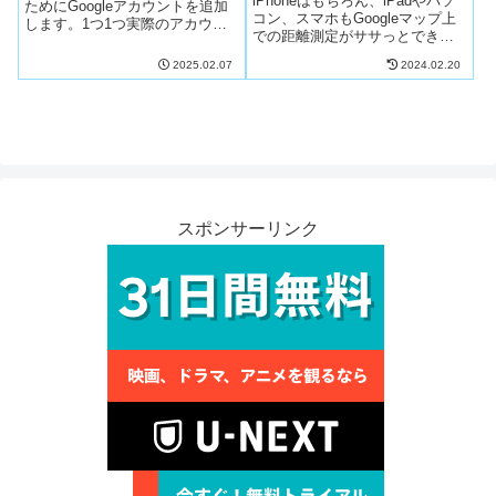
iPhoneはもちろん、iPadやパソ
ためにGoogleアカウントを追加
コン、スマホもGoogleマップ上
します。1つ1つ実際のアカウン
での距離測定がササっとできる
トの入力画像で解説しますので5
方法です。土地面積を求めた
分でOKです。コレでGoogleドキ
2025.02.07
2024.02.20
り、どっちの駅が近いかなぁ？
ュメントをプライベートと事業
とか、道路幅から海外までの直
に分ける整理を根本的に解決す
線距離があっという間にわかる
る方法ですので、一緒にやりま
ので、使い方次第でとても楽し
しょ！
くて便利です。
スポンサーリンク