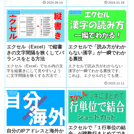
も、もちろん人物でも切り抜い
2024.09.14
2024.01.28
た。クレカ登録が気がかりで導
て貼り付けることができますの
入をためらっていた方も今日か
で超便利です。一緒に便利しま
パソコン
パソコン
らキーワードプランナーを無料
しょ！
で使うことができます。簡単で
すので一緒にやりましょ！
エクセル（Excel）で縦書
エクセルで「読み方がわか
きの文字間隔を狭くしてバ
らない漢字」が一瞬でわか
ランスをとる方法
る裏技
エクセル（Excel）でセル内の文
エクセルで読み方がわからない
字を縦書きにして見やすいよう
漢字が一瞬でわかる裏技です。
に文字間隔を狭くする方法で
これは、エクセルのとても便利
す。縦書きにするにはエクセル
なツールの1つで、難しい漢字の
2025.12.11
の操作画面から「方向」キーを
読み方をショートカットで簡単
使い、文字間隔を狭くするのは
に表示できてしまうツールで
ブログ
パソコン
「＠」を使います。画像を見な
す。今日からコピペで調べなく
がら解説しますので簡単です。
ても一瞬でわかりますので、一
一緒にやりましょ！
緒にやりましょ！
エクセルで「１行単位の結
自分のIPアドレスと海外か
合」が複数行まとめてでき