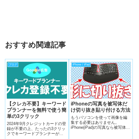
おすすめ関連記事
ブログ
iPhone / iPad
【クレカ不要】キーワード
iPhoneの写真を被写体だ
プランナーを無料で使う簡
け切り抜き貼り付ける方法
単の3クリック
もうパソコンを使って画像を編
集する必要はありません。
2024年9月クレジットカードの登
iPhone(iPad)の写真なら被写体の
録が不要の上、たったの3クリッ
形をとても簡単に一瞬で切り抜
クでキーワードプランナーが無
けるのです。直線でも曲線で
料で使えるようになっていまし