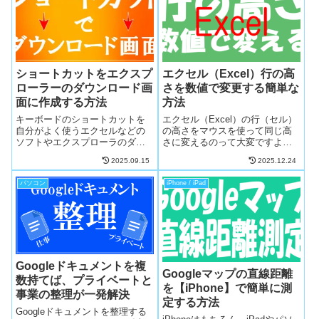
時短ですので一緒にやりまし
やりましょ！
ょ！
ショートカットをエクスプ
エクセル（Excel）行の高
ローラーのダウンロード画
さを数値で変更する簡単な
面に作成する方法
方法
キーボードのショートカットを
エクセル（Excel）の行（セル）
自分がよく使うエクセルなどの
の高さをマウスを使って同じ高
ソフトやエクスプローラのダウ
さに変えるのって大変ですよ
ンロード画面などに設定できる
ね。そんな時のために、行の高
2025.09.15
2025.12.24
のをご存じですか？今日は画像
さを数値でバシッと変更できる
作業に超絶便利なダウンロード
とっても簡単な方法を画像を見
パソコン
iPhone / iPad
画面にショートカットキーの設
ながら解説します。とっても簡
定です。簡単ですので、一緒に
単で便利ですので、一緒にやり
やりましょ！
ましょ！
Googleドキュメントを複
Googleマップの直線距離
数持てば、プライベートと
を【iPhone】で簡単に測
事業の整理が一発解決
定する方法
Googleドキュメントを整理する