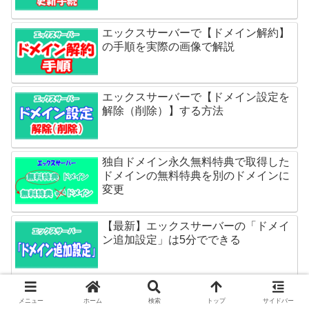
エックスサーバーで【ドメイン解約】
の手順を実際の画像で解説
エックスサーバーで【ドメイン設定を
解除（削除）】する方法
独自ドメイン永久無料特典で取得した
ドメインの無料特典を別のドメインに
変更
【最新】エックスサーバーの「ドメイ
ン追加設定」は5分でできる
【申請手順】「独自ドメイン永久無料
メニュー
ホーム
検索
トップ
サイドバー
特典」計3つもらえたエックスサーバ